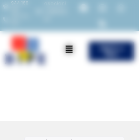
944 160
asociaci
982
on@bipe.
675 714
es
387
ÚNETE a
Bipe