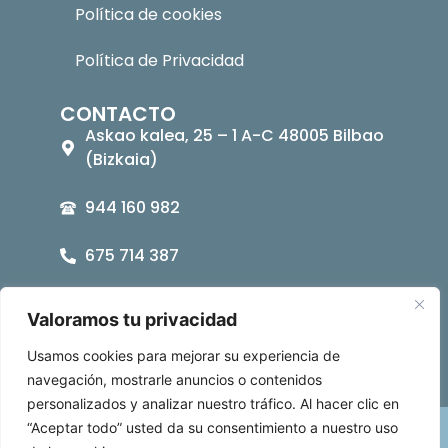
Política de cookies
Política de Privacidad
CONTACTO
Askao kalea, 25 – 1 A-C 48005 Bilbao
(Bizkaia)
944 160 982
675 714 387
asociacion@bipe.es
Valoramos tu privacidad
Usamos cookies para mejorar su experiencia de
navegación, mostrarle anuncios o contenidos
personalizados y analizar nuestro tráfico. Al hacer clic en
“Aceptar todo” usted da su consentimiento a nuestro uso
BIPE Bizkaia © 2026