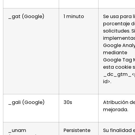
_gat (Google)
1 minuto
Se usa para l
porcentaje d
solicitudes. S
implementa
Google Analy
mediante
Google Tag 
esta cookie 
_dc_gtm_<p
id>.
_gali (Google)
30s
Atribución d
mejorada.
_unam
Persistente
Su finalidad 