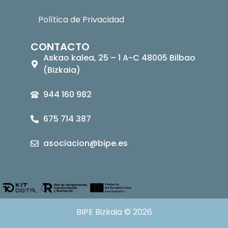
Política de Privacidad
CONTACTO
Askao kalea, 25 – 1 A-C 48005 Bilbao
(Bizkaia)
944 160 982
675 714 387
asociacion@bipe.es
BIPE Bizkaia © 2026