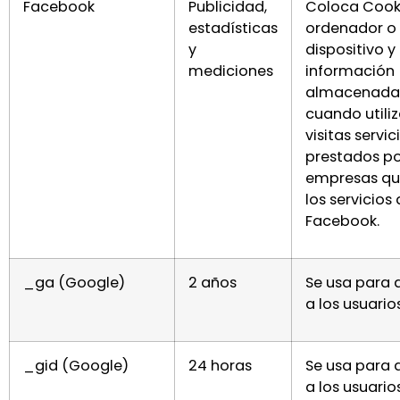
Facebook
Publicidad,
Coloca Cooki
estadísticas
ordenador o
y
dispositivo y
mediciones
información
almacenada 
cuando utiliz
visitas servic
prestados po
empresas que
los servicios
Facebook.
_ga (Google)
2 años
Se usa para d
a los usuarios
_gid (Google)
24 horas
Se usa para d
a los usuarios