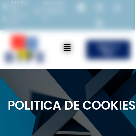
944 160
asociaci
982
on@bipe.
675 714
es
387
ÚNETE a
Bipe
POLITICA DE COOKIES