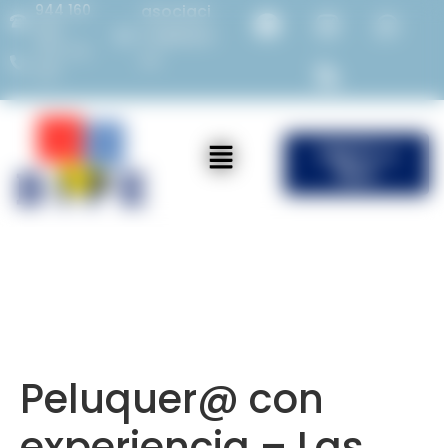
944 160
asociaci
982
on@bipe.
675 714
es
387
ÚNETE a
Bipe
Peluquer@ con
experiencia – Las