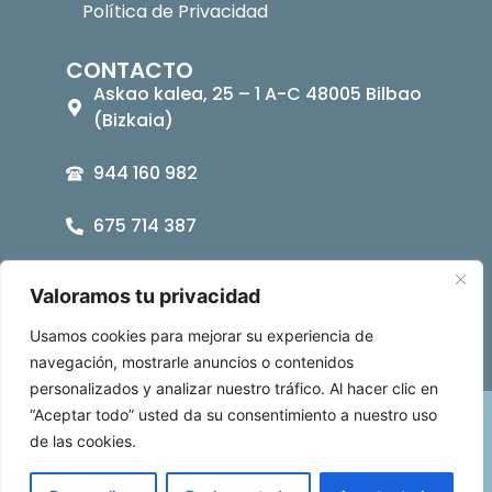
Política de Privacidad
CONTACTO
Askao kalea, 25 – 1 A-C 48005 Bilbao
(Bizkaia)
944 160 982
675 714 387
asociacion@bipe.es
Valoramos tu privacidad
Usamos cookies para mejorar su experiencia de
navegación, mostrarle anuncios o contenidos
personalizados y analizar nuestro tráfico. Al hacer clic en
“Aceptar todo” usted da su consentimiento a nuestro uso
BIPE Bizkaia © 2026
de las cookies.
EU