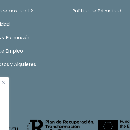
acemos por ti?
Política de Privacidad
idad
s y Formación
 de Empleo
sos y Alquileres
cto
ión