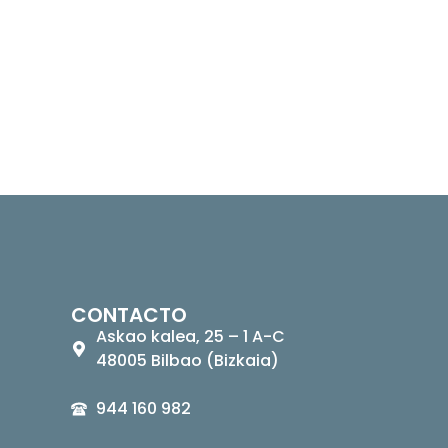
CONTACTO
Askao kalea, 25 – 1 A-C
48005 Bilbao (Bizkaia)
944 160 982