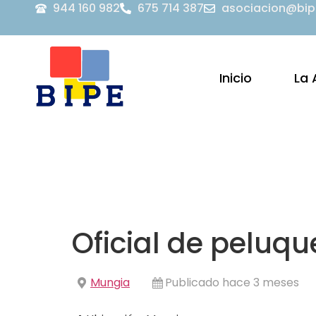
944 160 982
675 714 387
asociacion@bip
Inicio
La 
Oficial de peluq
Mungia
Publicado hace 3 meses