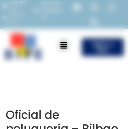
944 160
asociaci
982
on@bipe.
675 714
es
387
ÚNETE a
Bipe
Oficial de
peluquería – Bilbao