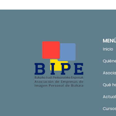
MEN
Inicio
Quién
Asoci
Qué h
Actual
Curso