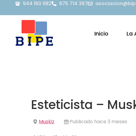
944 160 982
675 714 387
asociacion@bip
Inicio
La 
Esteticista – Mus
Muskiz
Publicado hace 3 meses