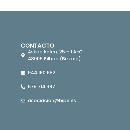
CONTACTO
Askao kalea, 25 – 1 A-C
48005 Bilbao (Bizkaia)
944 160 982
675 714 387
asociacion@bipe.es