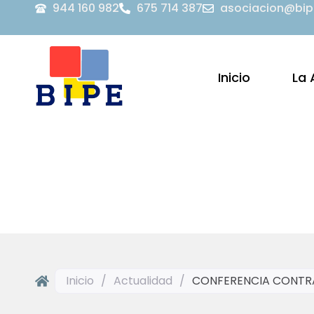
944 160 982
675 714 387
asociacion@bip
Inicio
La 
Inicio
/
Actualidad
/
CONFERENCIA CONTRA