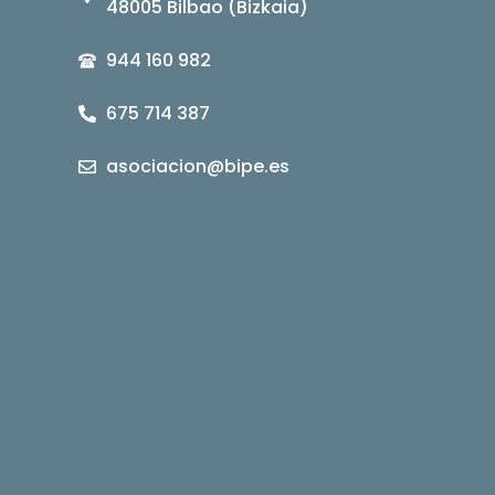
48005 Bilbao (Bizkaia)
944 160 982
675 714 387
asociacion@bipe.es