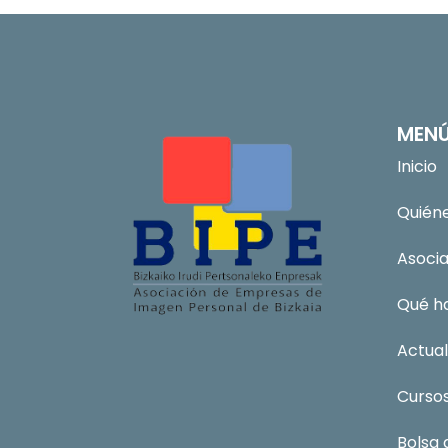
MEN
Inicio
Quién
Asoci
Qué h
Actual
Curso
Bolsa