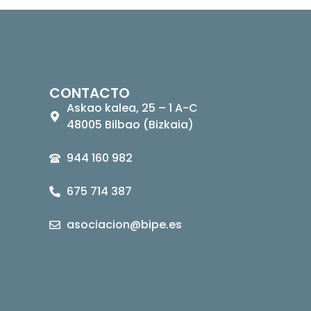
CONTACTO
Askao kalea, 25 – 1 A-C
48005 Bilbao (Bizkaia)
944 160 982
675 714 387
asociacion@bipe.es