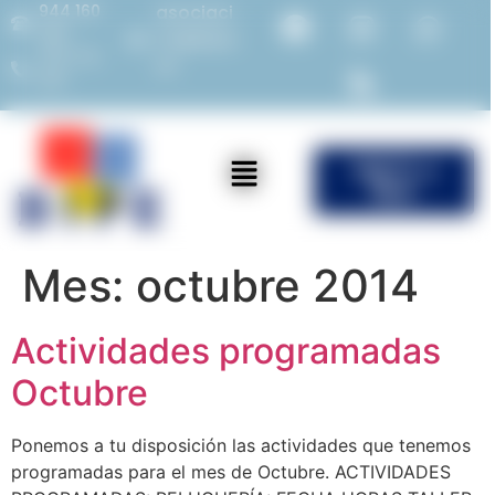
944 160
asociaci
982
on@bipe.
675 714
es
387
ÚNETE a
Bipe
Mes:
octubre 2014
Actividades programadas
Octubre
Ponemos a tu disposición las actividades que tenemos
programadas para el mes de Octubre. ACTIVIDADES